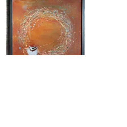
Circle of life
42x42 cm
sis kehys 120 eur